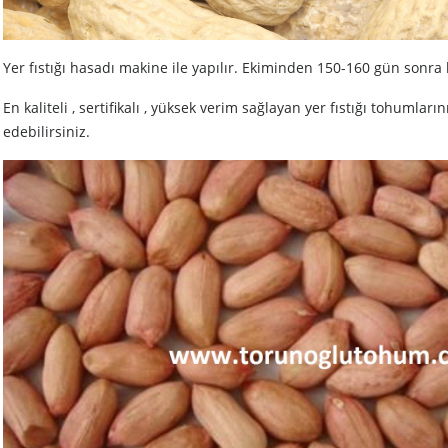
Yer fıstığı hasadı makine ile yapılır. Ekiminden 150-160 gün sonra h
En kaliteli , sertifikalı , yüksek verim sağlayan yer fıstığı tohumla
edebilirsiniz.