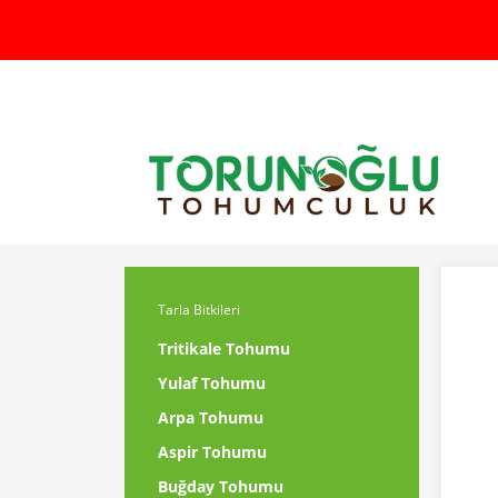
Tarla Bitkileri
Tritikale Tohumu
Yulaf Tohumu
Arpa Tohumu
Aspir Tohumu
Buğday Tohumu