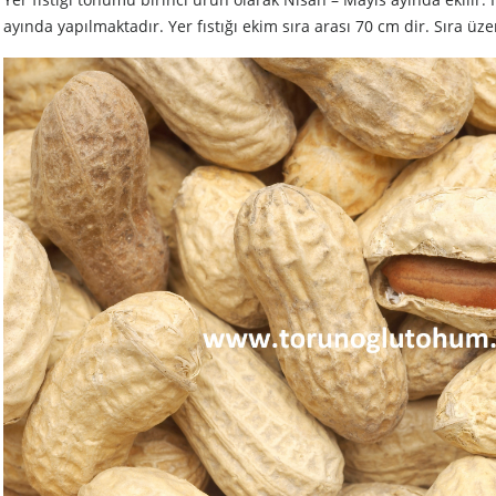
ayında yapılmaktadır. Yer fıstığı ekim sıra arası 70 cm dir. Sıra üze