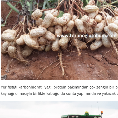
Yer fıstığı karbonhidrat , yağ , protein bakımından çok zengin bir 
kaynağı olmasıyla birlikte kabuğu da sunta yapımında ve yakacak o