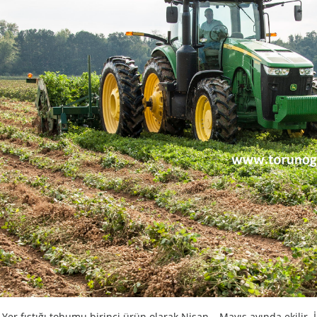
Yer fıstığı tohumu birinci ürün olarak Nisan – Mayıs ayında ekilir. 