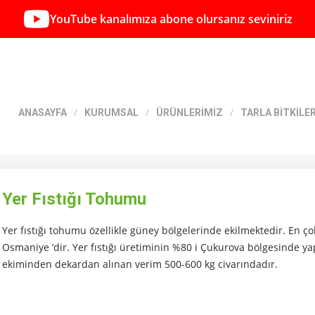
YouTube kanalımıza abone olursanız seviniriz
ANASAYFA
KURUMSAL
ÜRÜNLERİMİZ
TARLA BİTKİLER
Yer Fıstığı Tohumu
Yer fıstığı tohumu özellikle güney bölgelerinde ekilmektedir. En çok
Osmaniye ‘dir. Yer fıstığı üretiminin %80 i Çukurova bölgesinde yap
ekiminden dekardan alınan verim 500-600 kg civarındadır.