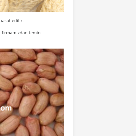
asat edilir.
rını firmamızdan temin