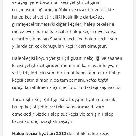
ve ayağı yere basan bir keçi yetiştiriçiliğinin
oluşmasını sağlamıştır.Yakın ve uzak bir gelecekte
halep keçisi yetiştiriçiliği kesinlikle darboğaza
girmeyecektir.Yeterki diğer keçileri halep tekelerle
melezleyip bu melez keçiler halep keçisi diye satışa
çıkarılmış olmasın.Saanen keçisi ve halep keçisi son
yıllarda en çok konuşulan keçi ırkları olmuştur.
Halepkeçisi,koyun yetiştiriçiliği,süt inekçiliği ve saanen
keçisi yetiştiriçiliğinden memmun kalmayan hayvan
yetiştiriçileri için yeni bir umut kapısı olmuştur.Halep
keçisi satın almanın da tam zamanı.
Halep keçisi
çiftliği
kurabilmeniz için her btürlü desteği sağlıyoruz.
Torunoğlu Keçi Çiftliği olarak uygun fiyatlı damızlık
halep keçisi çebiç ve teke satışlarımız devam
etmektedir.Sizde Halep süt keçisiyle tanışın.Halep
keçisi sütü için,sağlıklı yaşayın.
Halep keçisi fiyatları 2012
de satılık halep keçisi