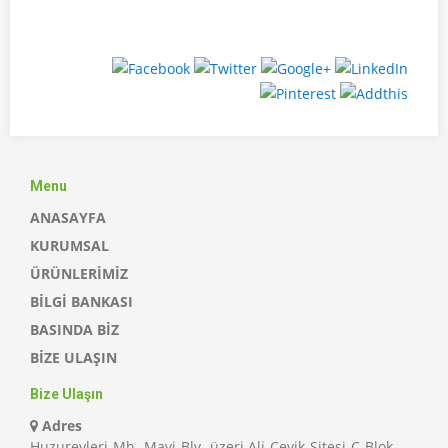
Menu
ANASAYFA
KURUMSAL
ÜRÜNLERİMİZ
BİLGİ BANKASI
BASINDA BİZ
BİZE ULAŞIN
Bize Ulaşın
Adres
Huzurevleri Mh. Mavi Blv. üzeri Ali Çevik Sitesi C Blok