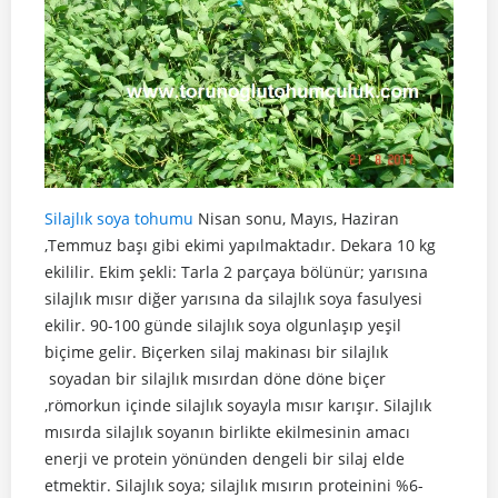
Silajlık soya tohumu
Nisan sonu, Mayıs, Haziran
,Temmuz başı gibi ekimi yapılmaktadır. Dekara 10 kg
ekililir. Ekim şekli: Tarla 2 parçaya bölünür; yarısına
silajlık mısır diğer yarısına da silajlık soya fasulyesi
ekilir. 90-100 günde silajlık soya olgunlaşıp yeşil
biçime gelir. Biçerken silaj makinası bir silajlık
soyadan bir silajlık mısırdan döne döne biçer
,römorkun içinde silajlık soyayla mısır karışır. Silajlık
mısırda silajlık soyanın birlikte ekilmesinin amacı
enerji ve protein yönünden dengeli bir silaj elde
etmektir. Silajlık soya; silajlık mısırın proteinini %6-